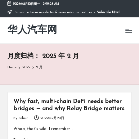
2026年8月10日周一
-
2:22:29 AM
Subscribe to our newsletter & never miss our best posts.
Subscribe Now!
Skip
to
华人汽车网
content
月度归档：
2025 年 2 月
Home
2025
2 月
Why fast, multi-chain DeFi needs better
bridges — and why Relay Bridge matters
By
admin
2025年2月20日
Posted
by
Whoa, that's wild. I remember …